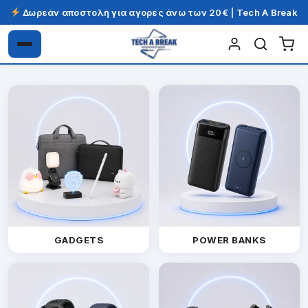
Δωρεάν αποστολή για αγορές άνω των 20€ | Tech A Break
Απευθείας
Μετάβαση
μετάβαση
σε
στην
περιεχόμενο
πλοήγηση
GADGETS
POWER BANKS