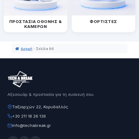
ΠΡΟΣΤΑΣΙΑ ΟΘΟΝΗΣ &
ΦΟΡΤΙΣΤΕΣ
ΚΑΜΕΡΩΝ
Tech A Break
Αρχική
Σελίδα 86
Αξεσουάρ & προστασία για τη συσκευή σου.
Ταξιαρχών 22, Κορυδαλλός
+30 211 18 26 136
info@techabreak.gr