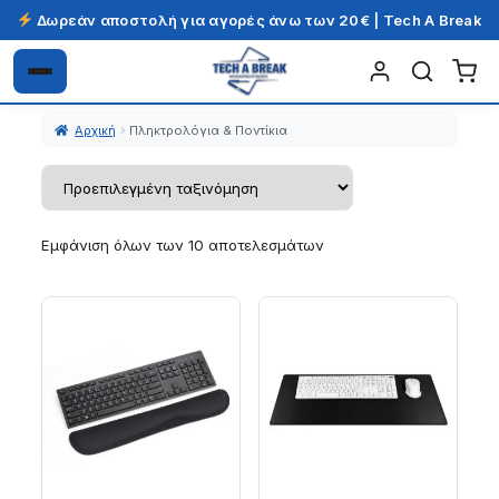
Δωρεάν αποστολή για αγορές άνω των 20€ | Tech A Break
Απευθείας
Μετάβαση
μετάβαση
σε
Αρχική
Πληκτρολόγια & Ποντίκια
στην
περιεχόμενο
πλοήγηση
Εμφάνιση όλων των 10 αποτελεσμάτων