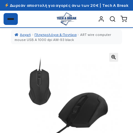
Δωρεάν αποστολή για αγορές άνω των 20€ | Tech A Break
Απευθείας
Μετάβαση
μετάβαση
σε
Αρχική
Πληκτρολόγια & Ποντίκια
ART wire computer
στην
περιεχόμενο
mouse USB A 1000 dpi AM-93 black
πλοήγηση