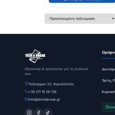
Ωράρι
Αξεσουάρ & προστασία για τη συσκευή
Δευτέρ
σου.
Τρίτη, 
Ταξιαρχών 22, Κορυδαλλός
+30 211 18 26 136
Κυριακ
info@techabreak.gr
Onl