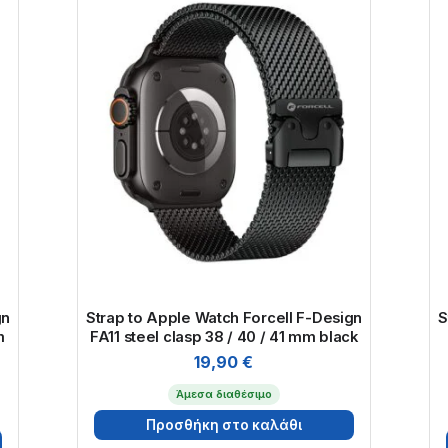
gn
Strap to Apple Watch Forcell F-Design
S
m
FA11 steel clasp 38 / 40 / 41 mm black
19,90
€
Άμεσα διαθέσιμο
Προσθήκη στο καλάθι