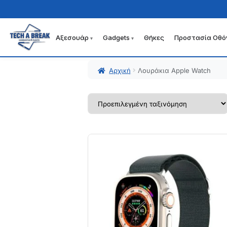
Αξεσουάρ
Gadgets
Θήκες
Προστασία Οθό
Απευθείας
Μετάβαση
μετάβαση
σε
στην
περιεχόμενο
Αρχική
Λουράκια Apple Watch
πλοήγηση