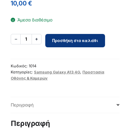
10,00
€
Άμεσα διαθέσιμο
5D
−
+
1
Προσθήκη στο καλάθι
Full
Glue
Tempered
Glass
Κωδικός:
1014
-
Κατηγορίες:
Samsung Galaxy A13 4G
,
Προστασία
Οθόνης & Καμερών
for
Samsung
Galaxy
A13
Περιγραφή
4G
/
A13
Περιγραφή
5G