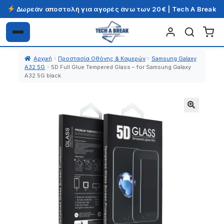
Δωρεάν αποστολή για αγορές άνω των 20€ | Tech A Break
Απευθείας
Μετάβαση
μετάβαση
σε
Αρχική
Προστασία Οθόνης & Καμερών
Samsung Galaxy
στην
περιεχόμενο
A32 5G
5D Full Glue Tempered Glass – for Samsung Galaxy
πλοήγηση
A32 5G black