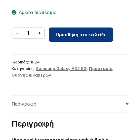
Άμεσα διαθέσιμο
5D
−
+
1
Προσθήκη στο καλάθι
Full
Glue
Tempered
Glass
Κωδικός:
1024
-
Κατηγορίες:
Samsung Galaxy A32 5G
,
Προστασία
Οθόνης & Καμερών
for
Samsung
Galaxy
A32
Περιγραφή
5G
black
ποσότητα
Περιγραφή
High quality tempered glass with full glue