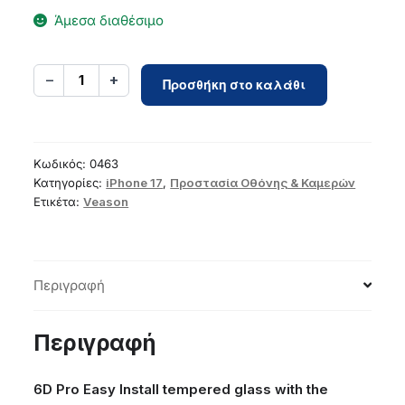
Άμεσα διαθέσιμο
6D
−
+
1
Προσθήκη στο καλάθι
Pro
Veason
Easy-
Install
Κωδικός:
0463
Glass
Κατηγορίες:
iPhone 17
,
Προστασία Οθόνης & Καμερών
Ετικέτα:
Veason
+
Applicator
-
for
Περιγραφή
iPhone
17
black
Περιγραφή
ποσότητα
6D Pro Easy Install tempered glass with the