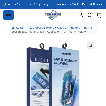
Δωρεάν αποστολή για αγορές άνω των 20€ | Tech A Break
Απευθείας
Μετάβαση
μετάβαση
σε
Αρχική
Προστασία Οθόνης & Καμερών
iPhone 17
6D Pro
στην
περιεχόμενο
Veason Easy-Install Glass + Applicator – for iPhone 17 black
πλοήγηση