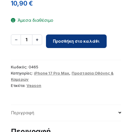
10,90
€
Άμεσα διαθέσιμο
6D
−
+
1
Προσθήκη στο καλάθι
Pro
Veason
Easy-
Install
Κωδικός:
0465
Glass
Κατηγορίες:
iPhone 17 Pro Max
,
Προστασία Οθόνης &
Καμερών
+
Ετικέτα:
Veason
Applicator
-
for
iPhone
Περιγραφή
17
Pro
Max
Περιγραφή