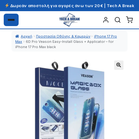
Δωρεάν αποστολή για αγορές άνω των 20€ | Tech A Break
Απευθείας
Μετάβαση
μετάβαση
σε
Αρχική
Προστασία Οθόνης & Καμερών
iPhone 17 Pro
στην
περιεχόμενο
Max
6D Pro Veason Easy-Install Glass + Applicator – for
πλοήγηση
iPhone 17 Pro Max black