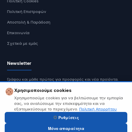
Πολιτική Cookies
Πολιτική Επιστροφών
Αποστολή & Παράδοση
Επικοινωνία
Σχετικά με εμάς
Newsletter
Γράψου και μάθε πρώτος για προσφορές και νέα προϊόντα.
Χρησιμοποιούμε cookies
Εγγραφή
Χρησιμοποιούμε cookies για να βελτιώσουμε την εμπειρία
σας, να αναλύσουμε την επισκεψιμότητα και να
Δεν κάνουμε spam. Διαγραφή οποιαδήποτε στιγμή.
εξατομικεύσουμε το περιεχόμενο.
Πολιτική Απορρήτου
Ρυθμίσεις
Μόνο απαραίτητα