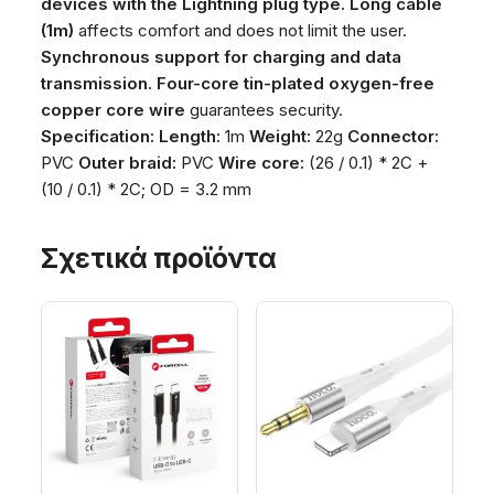
devices with the Lightning plug type.
Long cable
(1m)
affects comfort and does not limit the user.
Synchronous support for charging and data
transmission.
Four-core tin-plated oxygen-free
copper core wire
guarantees security.
Specification:
Length:
1m
Weight:
22g
Connector:
PVC
Outer braid:
PVC
Wire core:
(26 / 0.1) * 2C +
(10 / 0.1) * 2C; OD = 3.2 mm
Σχετικά προϊόντα