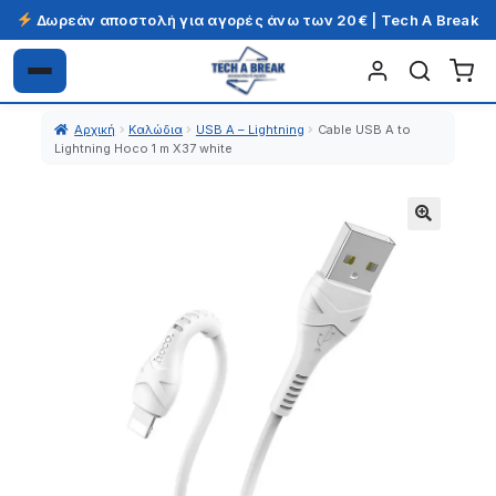
Δωρεάν αποστολή για αγορές άνω των 20€ | Tech A Break
Απευθείας
Μετάβαση
μετάβαση
σε
Αρχική
Καλώδια
USB A – Lightning
Cable USB A to
στην
περιεχόμενο
Lightning Hoco 1 m X37 white
πλοήγηση