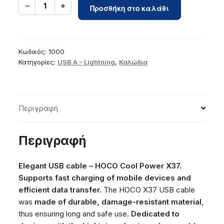
Cable
−
+
1
Προσθήκη στο καλάθι
USB
A
to
Lightning
Κωδικός:
1000
Hoco
Κατηγορίες:
USB A – Lightning
,
Καλώδια
1
m
X37
Περιγραφή
white
ποσότητα
Περιγραφή
Elegant USB cable – HOCO Cool Power X37.
Supports fast charging of mobile devices and
efficient data transfer.
The HOCO X37 USB cable
was
made of durable, damage-resistant material
,
thus ensuring long and safe use.
Dedicated to