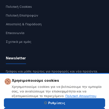
Πολιτική Cookies
Πολιτική Επιστροφών
Αποστολή & Παράδοση
Επικοινωνία
Σχετικά με εμάς
Newsletter
Γράψου και μάθε πρώτος για προσφορές και νέα προϊόντα.
Χρησιμοποιούμε cookies
Εγγραφή
Χρησιμοποιούμε cookies για να βελτιώσουμε την εμπειρία
σας, να αναλύσουμε την επισκεψιμότητα και να
Δεν κάνουμε spam. Διαγραφή οποιαδήποτε στιγμή.
εξατομικεύσουμε το περιεχόμενο.
Πολιτική Απορρήτου
Ρυθμίσεις