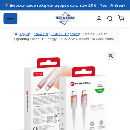
Δωρεάν αποστολή για αγορές άνω των 20€ | Tech A Break
Απευθείας
Μετάβαση
μετάβαση
σε
Αρχική
Καλώδια
USB C – Lightning
Cable USB C to
στην
περιεχόμενο
Lightning Forcell F-Energy PD 3A 27W Gradient 1 m C356 white
πλοήγηση