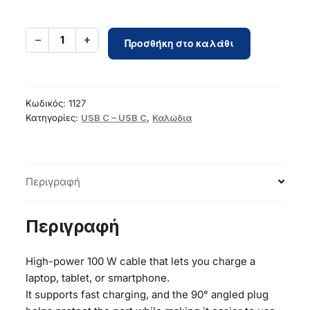
Cable
−
+
1
Προσθήκη στο καλάθι
USB
C
to
USB
Κωδικός:
1127
C
Κατηγορίες:
USB C – USB C
,
Καλώδια
Forcell
F-
Energy
Περιγραφή
QC4.0
PD
5A
Περιγραφή
100W
Cafule
High-power 100 W cable that lets you charge a
90°
laptop, tablet, or smartphone.
1,2
It supports fast charging, and the 90° angled plug
m