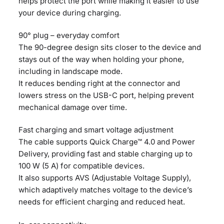
helps protect the port while making it easier to use
CC-
your device during charging.
1Deg
black
90° plug – everyday comfort
ποσότητα
The 90-degree design sits closer to the device and
stays out of the way when holding your phone,
including in landscape mode.
It reduces bending right at the connector and
lowers stress on the USB-C port, helping prevent
mechanical damage over time.
Fast charging and smart voltage adjustment
The cable supports Quick Charge™ 4.0 and Power
Delivery, providing fast and stable charging up to
100 W (5 A) for compatible devices.
It also supports AVS (Adjustable Voltage Supply),
which adaptively matches voltage to the device’s
needs for efficient charging and reduced heat.