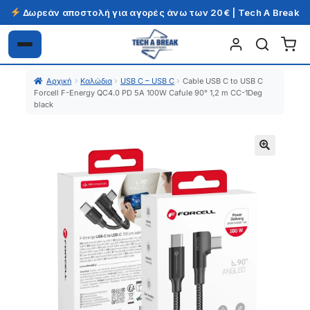
Δωρεάν αποστολή για αγορές άνω των 20€ | Tech A Break
Απευθείας
Μετάβαση
μετάβαση
σε
Αρχική
Καλώδια
USB C – USB C
Cable USB C to USB C
στην
περιεχόμενο
Forcell F-Energy QC4.0 PD 5A 100W Cafule 90° 1,2 m CC-1Deg
πλοήγηση
black