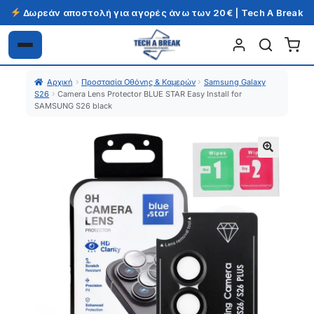
Δωρεάν αποστολή για αγορές άνω των 20€ | Tech A Break
Απευθείας
Μετάβαση
μετάβαση
σε
Αρχική
Προστασία Οθόνης & Καμερών
Samsung Galaxy
στην
περιεχόμενο
S26
Camera Lens Protector BLUE STAR Easy Install for
πλοήγηση
SAMSUNG S26 black