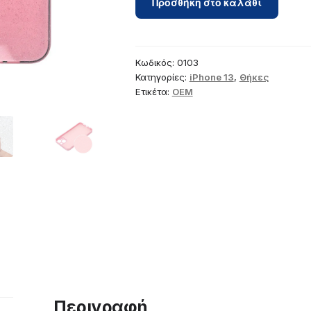
Προσθήκη στο καλάθι
for
iPhone
13
Clear
Κωδικός:
0103
Case
Κατηγορίες:
iPhone 13
,
Θήκες
Ετικέτα:
OEM
2
mm
Blink
pink
ποσότητα
Περιγραφή