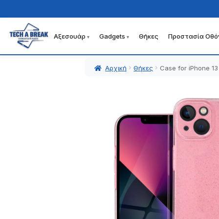
Αξεσουάρ
Gadgets
Θήκες
Προστασία Οθό
Απευθείας
Μετάβαση
μετάβαση
σε
στην
περιεχόμενο
Αρχική
Θήκες
Case for iPhone 13
πλοήγηση