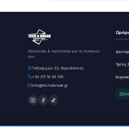
Ωράρι
Αξεσουάρ & προστασία για τη συσκευή
Δευτέρ
σου.
Τρίτη,
Ταξιαρχών 22, Κορυδαλλός
+30 211 18 26 136
Κυριακ
info@techabreak.gr
Onl