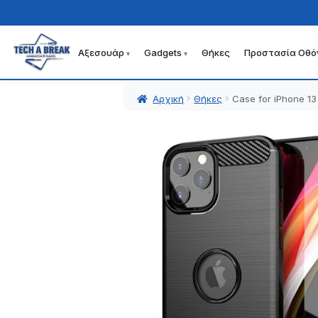
Αξεσουάρ
Gadgets
Θήκες
Προστασία Οθό
Απευθείας
Μετάβαση
μετάβαση
σε
στην
περιεχόμενο
Αρχική
Θήκες
Case for iPhone 13
πλοήγηση