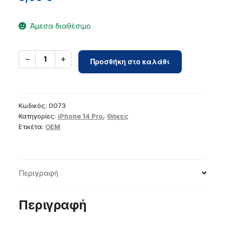
Άμεσα διαθέσιμο
Case
−
+
1
Προσθήκη στο καλάθι
for
iPhone
14
Pro
Κωδικός:
0073
Clear
Κατηγορίες:
iPhone 14 Pro
,
Θήκες
Ετικέτα:
OEM
Case
2
mm
(camera
Περιγραφή
protection)
transparent
ποσότητα
Περιγραφή