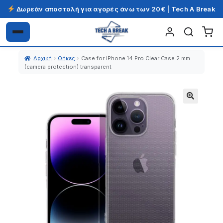
Δωρεάν αποστολή για αγορές άνω των 20€ | Tech A Break
Απευθείας
Μετάβαση
μετάβαση
σε
Αρχική
Θήκες
Case for iPhone 14 Pro Clear Case 2 mm
στην
περιεχόμενο
(camera protection) transparent
πλοήγηση