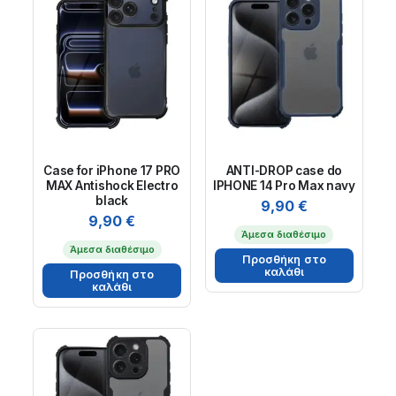
Case for iPhone 17 PRO
ANTI-DROP case do
MAX Antishock Electro
IPHONE 14 Pro Max navy
black
9,90
€
9,90
€
Άμεσα διαθέσιμο
Άμεσα διαθέσιμο
Προσθήκη στο
καλάθι
Προσθήκη στο
καλάθι