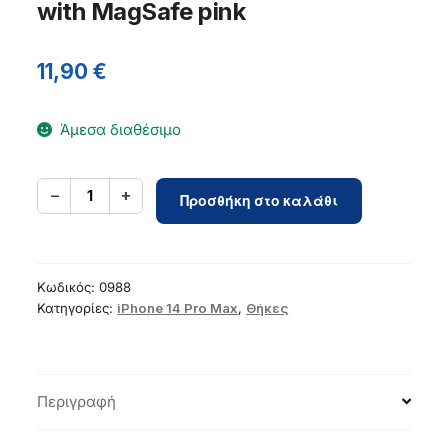
with MagSafe pink
11,90
€
Άμεσα διαθέσιμο
Case
−
+
1
Προσθήκη στο καλάθι
for
iPhone
14
PRO
Κωδικός:
0988
MAX
Κατηγορίες:
iPhone 14 Pro Max
,
Θήκες
Silicone
Mag
Cover
Περιγραφή
compatible
with