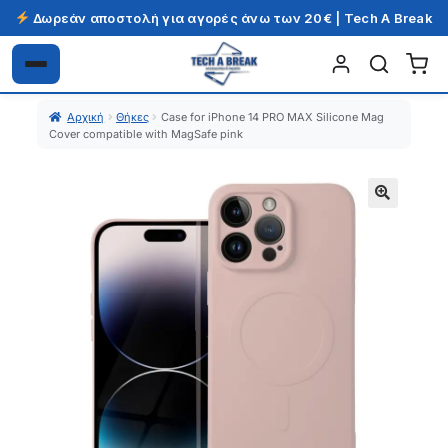
Δωρεάν αποστολή για αγορές άνω των 20€ | Tech A Break
Απευθείας
Μετάβαση
μετάβαση
σε
Αρχική
Θήκες
Case for iPhone 14 PRO MAX Silicone Mag
στην
περιεχόμενο
Cover compatible with MagSafe pink
πλοήγηση