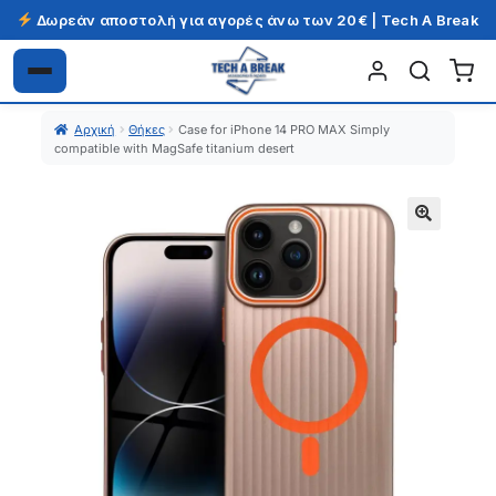
Δωρεάν αποστολή για αγορές άνω των 20€ | Tech A Break
Απευθείας
Μετάβαση
μετάβαση
σε
Αρχική
Θήκες
Case for iPhone 14 PRO MAX Simply
στην
περιεχόμενο
compatible with MagSafe titanium desert
πλοήγηση