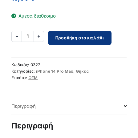
Άμεσα διαθέσιμο
Case
−
+
1
Προσθήκη στο καλάθι
for
iPhone
14
PRO
Κωδικός:
0327
MAX
Κατηγορίες:
iPhone 14 Pro Max
,
Θήκες
Ετικέτα:
OEM
Simply
compatible
with
MagSafe
Περιγραφή
titanium
desert
ποσότητα
Περιγραφή