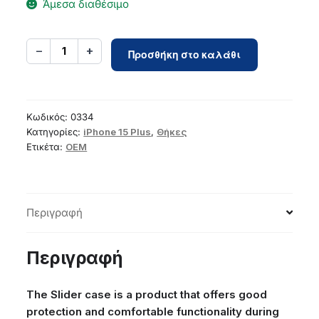
Άμεσα διαθέσιμο
Case
−
+
1
Προσθήκη στο καλάθι
for
iPhone
15
PLUS
Κωδικός:
0334
Slider
Κατηγορίες:
iPhone 15 Plus
,
Θήκες
Ετικέτα:
OEM
black
ποσότητα
Περιγραφή
Περιγραφή
The Slider case is a product that offers good
protection and comfortable functionality during