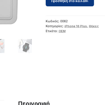
Προσθήκη στο καλάθι
for
iPhone
16
PLUS
Κωδικός:
0062
Card
Κατηγορίες:
iPhone 16 Plus
,
Θήκες
Ετικέτα:
OEM
Case
white
ποσότητα
Περιγραφή