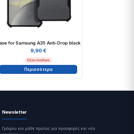
ase for Samsung A35 Anti-Drop black
9,90
€
Εξαντλήθηκε
Περισσότερα
Newsletter
Γράψου και μάθε πρώτος για προσφορές και νέα