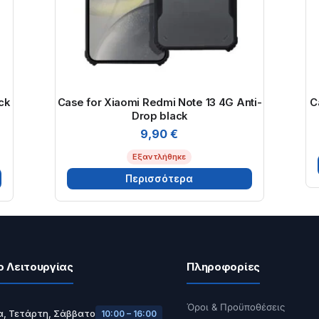
ck
Case for Xiaomi Redmi Note 13 4G Anti-
C
Drop black
9,90
€
Εξαντλήθηκε
Περισσότερα
ο Λειτουργίας
Πληροφορίες
Όροι & Προϋποθέσεις
α, Τετάρτη, Σάββατο
10:00 – 16:00