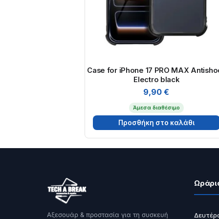
Case for iPhone 17 PRO MAX Antisho
Electro black
9,90
€
Άμεσα διαθέσιμο
Προσθήκη στο καλάθι
Ωράρι
Αξεσουάρ & προστασία για τη συσκευή
Δευτέρ