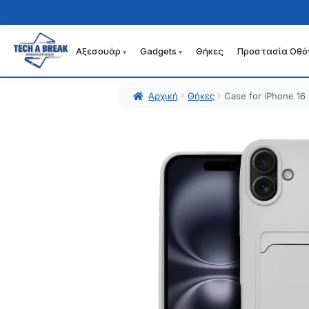
Αξεσουάρ
Gadgets
Θήκες
Προστασία Οθό
Απευθείας
Μετάβαση
μετάβαση
σε
στην
περιεχόμενο
Αρχική
Θήκες
Case for iPhone 16
πλοήγηση