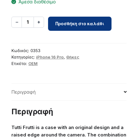
Άμεσα διαθέσιμο
Case
−
+
1
Προσθήκη στο καλάθι
for
iPhone
16
PRO
Κωδικός:
0353
Tutti
Κατηγορίες:
iPhone 16 Pro
,
Θήκες
Ετικέτα:
OEM
Frutti
black
ποσότητα
Περιγραφή
Περιγραφή
Tutti Frutti is a case with an original design and a
raised edge around the camera. The combination