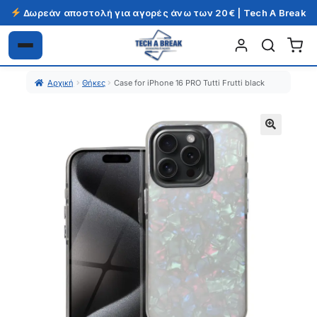
Δωρεάν αποστολή για αγορές άνω των 20€ | Tech A Break
Απευθείας
Μετάβαση
μετάβαση
σε
Αρχική
Θήκες
Case for iPhone 16 PRO Tutti Frutti black
στην
περιεχόμενο
πλοήγηση