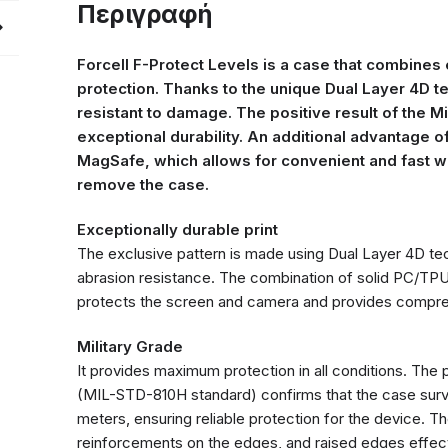
Περιγραφή
compatible
with
Magsafe
Forcell F-Protect Levels is a case that combines
Military
protection. Thanks to the unique Dual Layer 4D te
Drop-
resistant to damage. The positive result of the Mi
Test
exceptional durability. An additional advantage of 
cyber
MagSafe, which allows for convenient and fast w
grey
remove the case.
ποσότητα
Exceptionally durable print
The exclusive pattern is made using Dual Layer 4D tec
abrasion resistance. The combination of solid PC/TP
protects the screen and camera and provides compreh
Military Grade
It provides maximum protection in all conditions. The p
(MIL-STD-810H standard) confirms that the case surv
meters, ensuring reliable protection for the device. Th
reinforcements on the edges, and raised edges effec