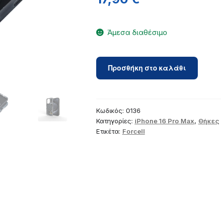
Άμεσα διαθέσιμο
Case
Προσθήκη στο καλάθι
for
iPhone
16
PRO
Κωδικός:
0136
MAX
Κατηγορίες:
iPhone 16 Pro Max
,
Θήκες
Ετικέτα:
Forcell
Forcell
F-
Protect
Levels
Dual
Layer
4D
technology