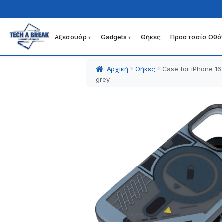
Αξεσουάρ
Gadgets
Θήκες
Προστασία Οθό
Απευθείας
Μετάβαση
μετάβαση
σε
στην
περιεχόμενο
Αρχική
Θήκες
Case for iPhone 16
πλοήγηση
grey