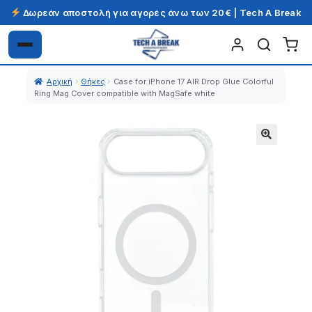
Δωρεάν αποστολή για αγορές άνω των 20€ | Tech A Break
Απευθείας
Μετάβαση
μετάβαση
σε
Αρχική
Θήκες
Case for iPhone 17 AIR Drop Glue Colorful
στην
περιεχόμενο
Ring Mag Cover compatible with MagSafe white
πλοήγηση