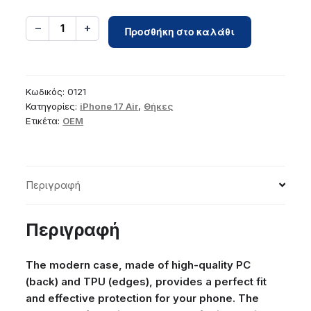
Case
−
+
1
Προσθήκη στο καλάθι
for
iPhone
17
AIR
Κωδικός:
0121
Drop
Κατηγορίες:
iPhone 17 Air
,
Θήκες
Ετικέτα:
OEM
Glue
Colorful
Ring
Mag
Περιγραφή
Cover
compatible
with
Περιγραφή
MagSafe
white
The modern case, made of high-quality PC
ποσότητα
(back) and TPU (edges), provides a perfect fit
and effective protection for your phone. The