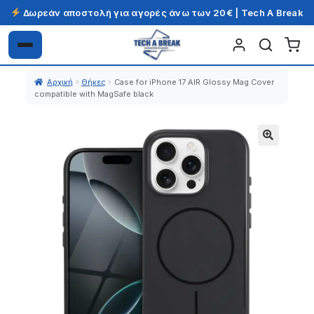
Δωρεάν αποστολή για αγορές άνω των 20€ | Tech A Break
Απευθείας
Μετάβαση
μετάβαση
σε
Αρχική
Θήκες
Case for iPhone 17 AIR Glossy Mag Cover
στην
περιεχόμενο
compatible with MagSafe black
πλοήγηση