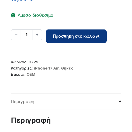
Άμεσα διαθέσιμο
Case
−
+
1
Προσθήκη στο καλάθι
for
iPhone
17
AIR
Κωδικός:
0729
Glossy
Κατηγορίες:
iPhone 17 Air
,
Θήκες
Ετικέτα:
OEM
Mag
Cover
compatible
with
Περιγραφή
MagSafe
black
ποσότητα
Περιγραφή