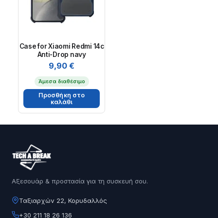
Case for Xiaomi Redmi 14c
Anti-Drop navy
9,90
€
Άμεσα διαθέσιμο
Προσθήκη στο
καλάθι
Αξεσουάρ & προστασία για τη συσκευή σου.
Ταξιαρχών 22, Κορυδαλλός
+30 211 18 26 136