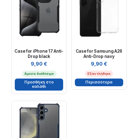
Case for iPhone 17 Anti-
Case for Samsung A26
Drop black
Anti-Drop navy
9,90
€
9,90
€
Άμεσα διαθέσιμο
Εξαντλήθηκε
Προσθήκη στο
Περισσότερα
καλάθι