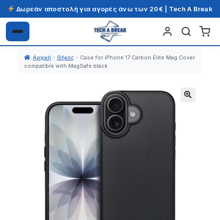
Δωρεάν αποστολή για αγορές άνω των 20€ | Tech A Break
Απευθείας
Μετάβαση
μετάβαση
σε
Αρχική
Θήκες
Case for iPhone 17 Carbon Elite Mag Cover
στην
περιεχόμενο
compatible with MagSafe black
πλοήγηση