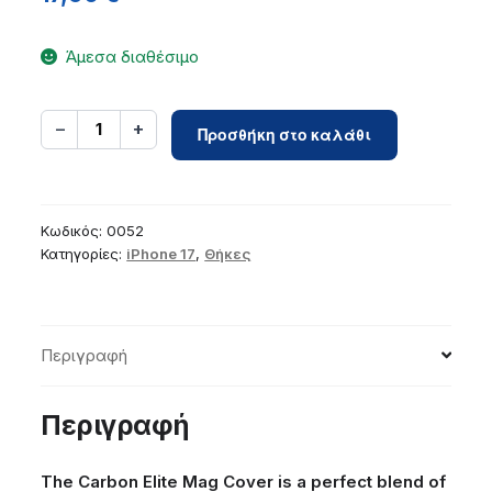
Άμεσα διαθέσιμο
Case
−
+
1
Προσθήκη στο καλάθι
for
iPhone
17
Carbon
Κωδικός:
0052
Elite
Κατηγορίες:
iPhone 17
,
Θήκες
Mag
Cover
compatible
Περιγραφή
with
MagSafe
black
Περιγραφή
ποσότητα
The Carbon Elite Mag Cover is a perfect blend of