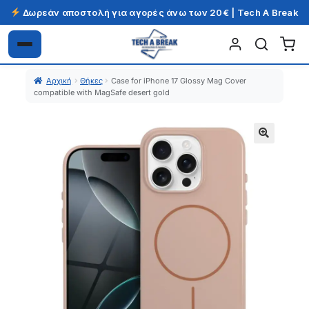
Δωρεάν αποστολή για αγορές άνω των 20€ | Tech A Break
Απευθείας
Μετάβαση
μετάβαση
σε
Αρχική
Θήκες
Case for iPhone 17 Glossy Mag Cover
στην
περιεχόμενο
compatible with MagSafe desert gold
πλοήγηση