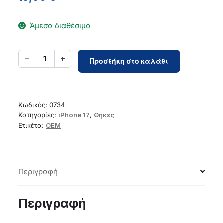
Άμεσα διαθέσιμο
Case
−
+
1
Προσθήκη στο καλάθι
for
iPhone
17
Glossy
Κωδικός:
0734
Mag
Κατηγορίες:
iPhone 17
,
Θήκες
Ετικέτα:
OEM
Cover
compatible
with
MagSafe
Περιγραφή
desert
gold
ποσότητα
Περιγραφή