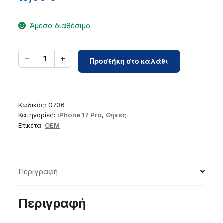
Άμεσα διαθέσιμο
Case
−
+
1
Προσθήκη στο καλάθι
for
iPhone
17
PRO
Κωδικός:
0736
Glossy
Κατηγορίες:
iPhone 17 Pro
,
Θήκες
Ετικέτα:
OEM
Mag
Cover
compatible
with
Περιγραφή
MagSafe
black
ποσότητα
Περιγραφή