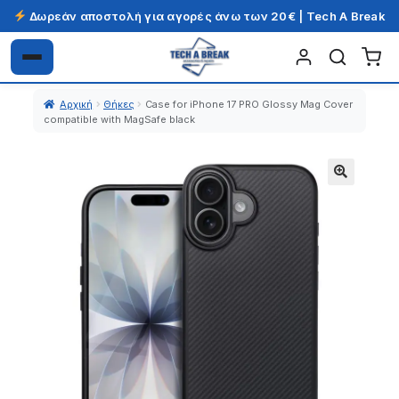
Δωρεάν αποστολή για αγορές άνω των 20€ | Tech A Break
Απευθείας
Μετάβαση
μετάβαση
σε
Αρχική
Θήκες
Case for iPhone 17 PRO Glossy Mag Cover
στην
περιεχόμενο
compatible with MagSafe black
πλοήγηση