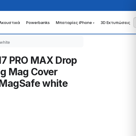
Ακουστικά
Powerbanks
Μπαταρίες iPhone
3D Εκτυπώσεις
white
 17 PRO MAX Drop
ng Mag Cover
 MagSafe white