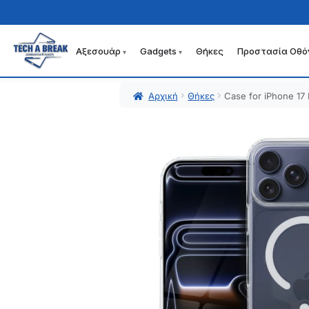
Αξεσουάρ
Gadgets
Θήκες
Προστασία Οθό
Απευθείας
Μετάβαση
μετάβαση
σε
στην
περιεχόμενο
Αρχική
Θήκες
Case for iPhone 17
πλοήγηση