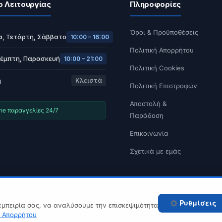
ο Λειτουργίας
Πληροφορίες
Όροι & Προϋποθέσεις
α, Τετάρτη, Σάββατο
10:00 – 16:00
Πολιτική Απορρήτου
Πέμπτη, Παρασκευή
10:00 – 21:00
Πολιτική Cookies
ή
Κλειστά
Πολιτική Επιστροφών
Αποστολή &
ine παραγγελίες 24/7
Παράδοση
Επικοινωνία
Σχετικά με εμάς
© 2026 Tech A Break — Built with WooCommerce.
Ρυθμίσεις
εμπειρία σας, να αναλύσουμε την επισκεψιμότητα
ή Απορρήτου