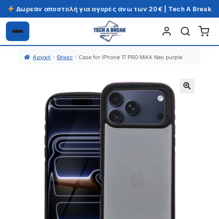
Δωρεάν αποστολή για αγορές άνω των 20€ | Tech A Break
Απευθείας
Μετάβαση
μετάβαση
σε
Αρχική
Θήκες
Case for iPhone 17 PRO MAX Neo purple
στην
περιεχόμενο
πλοήγηση