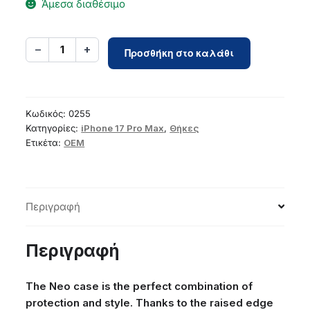
Άμεσα διαθέσιμο
Case
−
+
1
Προσθήκη στο καλάθι
for
iPhone
17
PRO
Κωδικός:
0255
MAX
Κατηγορίες:
iPhone 17 Pro Max
,
Θήκες
Ετικέτα:
OEM
Neo
purple
ποσότητα
Περιγραφή
Περιγραφή
The Neo case is the perfect combination of
protection and style. Thanks to the raised edge