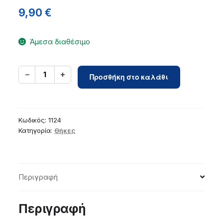
9,90
€
Άμεσα διαθέσιμο
Case
−
+
1
Προσθήκη στο καλάθι
for
Samsung
A57
5G
Κωδικός:
1124
Silicone
Κατηγορία:
Θήκες
blue
ποσότητα
Περιγραφή
Περιγραφή