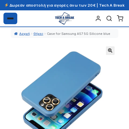
Δωρεάν αποστολή για αγορές άνω των 20€ | Tech A Break
Απευθείας
Μετάβαση
μετάβαση
σε
Αρχική
Θήκες
Case for Samsung A57 5G Silicone blue
στην
περιεχόμενο
πλοήγηση