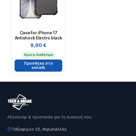
Case for iPhone 17
Antishock Electro black
9,90
€
Άμεσα διαθέσιμο
Προσθήκη στο
καλάθι
Αξεσουάρ & προστασία για τη συσκευή σου.
Ταξιαρχών 22, Κορυδαλλός