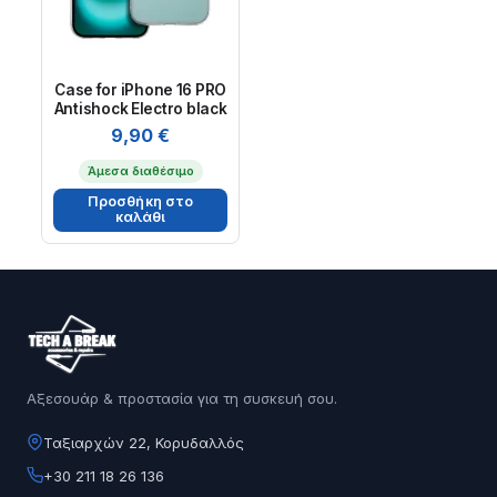
Case for iPhone 16 PRO
Antishock Electro black
9,90
€
Άμεσα διαθέσιμο
Προσθήκη στο
καλάθι
Αξεσουάρ & προστασία για τη συσκευή σου.
Ταξιαρχών 22, Κορυδαλλός
+30 211 18 26 136