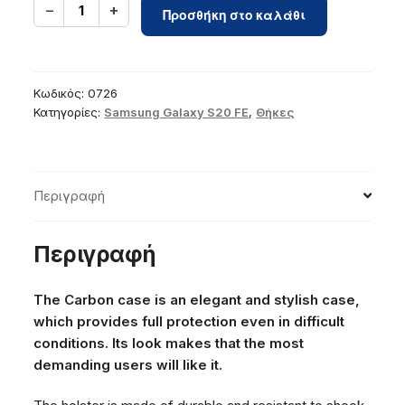
Case
−
+
1
Προσθήκη στο καλάθι
for
Samsung
S20
FE
Κωδικός:
0726
/
Κατηγορίες:
Samsung Galaxy S20 FE
,
Θήκες
S20
FE
5G
Περιγραφή
Carbon
black
ποσότητα
Περιγραφή
The Carbon case is an elegant and stylish case,
which provides full protection even in difficult
conditions. Its look makes that the most
demanding users will like it.