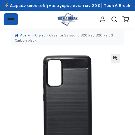
Δωρεάν αποστολή για αγορές άνω των 20€ | Tech A Break
Απευθείας
Μετάβαση
μετάβαση
σε
Αρχική
Θήκες
Case for Samsung S20 FE / S20 FE 5G
στην
περιεχόμενο
Carbon black
πλοήγηση