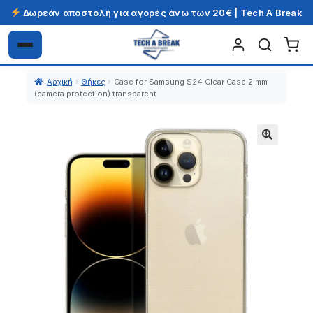
Δωρεάν αποστολή για αγορές άνω των 20€ | Tech A Break
Απευθείας
Μετάβαση
μετάβαση
σε
Αρχική
Θήκες
Case for Samsung S24 Clear Case 2 mm
στην
περιεχόμενο
(camera protection) transparent
πλοήγηση