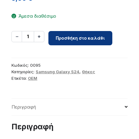
Άμεσα διαθέσιμο
Case
−
+
1
Προσθήκη στο καλάθι
for
Samsung
S24
Clear
Κωδικός:
0095
Case
Κατηγορίες:
Samsung Galaxy S24
,
Θήκες
Ετικέτα:
OEM
2
mm
(camera
protection)
Περιγραφή
transparent
ποσότητα
Περιγραφή