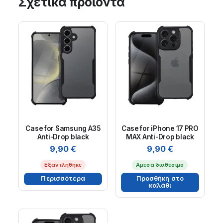
Σχετικά προϊόντα
Case for Samsung A35
Case for iPhone 17 PRO
Anti-Drop black
MAX Anti-Drop black
9,90
€
9,90
€
Εξαντλήθηκε
Άμεσα διαθέσιμο
Περισσότερα
Προσθήκη στο
καλάθι