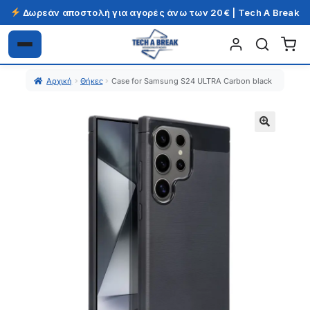
Δωρεάν αποστολή για αγορές άνω των 20€ | Tech A Break
Απευθείας
Μετάβαση
μετάβαση
σε
Αρχική
Θήκες
Case for Samsung S24 ULTRA Carbon black
στην
περιεχόμενο
πλοήγηση