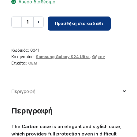
Άμεσα διαθέσιμο
Case
−
+
1
Προσθήκη στο καλάθι
for
Samsung
S24
ULTRA
Κωδικός:
0041
Carbon
Κατηγορίες:
Samsung Galaxy S24 Ultra
,
Θήκες
Ετικέτα:
OEM
black
ποσότητα
Περιγραφή
Περιγραφή
The Carbon case is an elegant and stylish case,
which provides full protection even in difficult