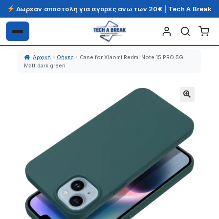
Δωρεάν αποστολή για αγορές άνω των 20€ | Tech A Break
Απευθείας
Μετάβαση
μετάβαση
σε
Αρχική
Θήκες
Case for Xiaomi Redmi Note 15 PRO 5G
στην
περιεχόμενο
Matt dark green
πλοήγηση