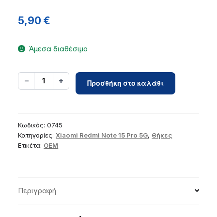
5,90
€
Άμεσα διαθέσιμο
Case
−
+
1
Προσθήκη στο καλάθι
for
Xiaomi
Redmi
Note
Κωδικός:
0745
15
Κατηγορίες:
Xiaomi Redmi Note 15 Pro 5G
,
Θήκες
Ετικέτα:
OEM
PRO
5G
Matt
dark
Περιγραφή
green
ποσότητα