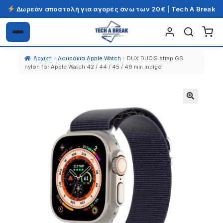
Δωρεάν αποστολή για αγορές άνω των 20€ | Tech A Break
Απευθείας
Μετάβαση
μετάβαση
σε
Αρχική
Λουράκια Apple Watch
DUX DUCIS strap GS
στην
περιεχόμενο
nylon for Apple Watch 42 / 44 / 45 / 49 mm indigo
πλοήγηση