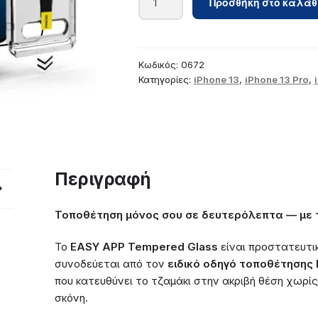
Προσθήκη στο καλάθ
APP
iPhone
13/13PRO/14
PRIVACY
Κωδικός:
0672
ποσότητα
Κατηγορίες:
iPhone 13
,
iPhone 13 Pro
,
Περιγραφή
Τοποθέτηση μόνος σου σε δευτερόλεπτα — με τ
Το
EASY APP Tempered Glass
είναι προστατευτι
συνοδεύεται από τον
ειδικό οδηγό τοποθέτησης
που κατευθύνει το τζαμάκι στην ακριβή θέση χωρί
σκόνη.