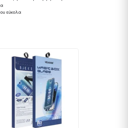
ία
σου εύκολα