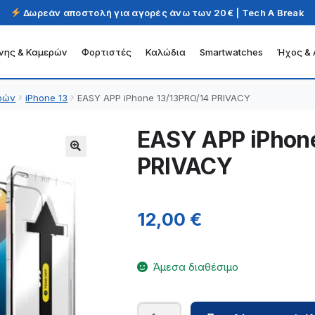
Δωρεάν αποστολή για αγορές άνω των 20€ | Tech A Break
νης & Καμερών
Φορτιστές
Καλώδια
Smartwatches
Ήχος & 
ρών
iPhone 13
EASY APP iPhone 13/13PRO/14 PRIVACY
EASY APP iPhon
PRIVACY
12,00
€
Άμεσα διαθέσιμο
EASY