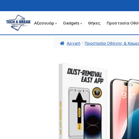
Αξεσουάρ
Gadgets
Θήκες
Προστασία Οθό
Απευθείας
Μετάβαση
μετάβαση
σε
στην
περιεχόμενο
Αρχική
Προστασία Οθόνης & Καμε
πλοήγηση