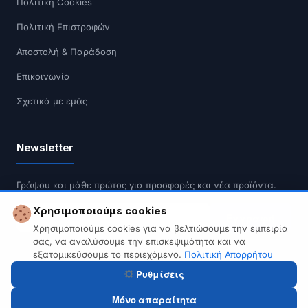
Πολιτική Cookies
Πολιτική Επιστροφών
Αποστολή & Παράδοση
Επικοινωνία
Σχετικά με εμάς
Newsletter
Γράψου και μάθε πρώτος για προσφορές και νέα προϊόντα.
Χρησιμοποιούμε cookies
Εγγραφή
Χρησιμοποιούμε cookies για να βελτιώσουμε την εμπειρία
σας, να αναλύσουμε την επισκεψιμότητα και να
Δεν κάνουμε spam. Διαγραφή οποιαδήποτε στιγμή.
εξατομικεύσουμε το περιεχόμενο.
Πολιτική Απορρήτου
Ρυθμίσεις
Μόνο απαραίτητα