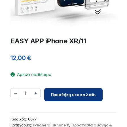
EASY APP iPhone XR/11
12,00
€
Άμεσα διαθέσιμο
EASY
−
+
1
Προσθήκη στο καλάθι
APP
iPhone
XR/11
ποσότητα
Κωδικός:
0677
Κατηγορίες:
iPhone 11
,
iPhone X
,
Προστασία Οθόνης &