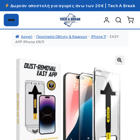
Δωρεάν αποστολή για αγορές άνω των 20€ | Tech A Break
Απευθείας
Μετάβαση
μετάβαση
σε
Αρχική
Προστασία Οθόνης & Καμερών
iPhone 11
EASY
στην
περιεχόμενο
APP iPhone XR/11
πλοήγηση