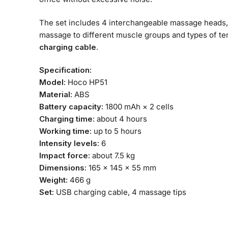
The set includes 4 interchangeable massage heads, w
massage to different muscle groups and types of te
charging cable
.
Specification:
Model:
Hoco HP51
Material:
ABS
Battery capacity:
1800 mAh × 2 cells
Charging time:
about 4 hours
Working time:
up to 5 hours
Intensity levels:
6
Impact force:
about 7.5 kg
Dimensions:
165 × 145 × 55 mm
Weight:
466 g
Set:
USB charging cable, 4 massage tips