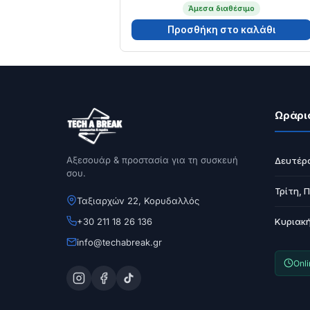
Άμεσα διαθέσιμο
Προσθήκη στο καλάθι
Ωράρι
Αξεσουάρ & προστασία για τη συσκευή
Δευτέρ
σου.
Τρίτη, 
Ταξιαρχών 22, Κορυδαλλός
+30 211 18 26 136
Κυριακ
info@techabreak.gr
Onl