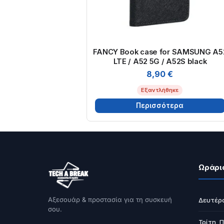
FANCY Book case for SAMSUNG A5
LTE / A52 5G / A52S black
8,90
€
Εξαντλήθηκε
Περισσότερα
Ωράρι
Αξεσουάρ & προστασία για τη συσκευή
Δευτέρ
σου.
Τρίτη, 