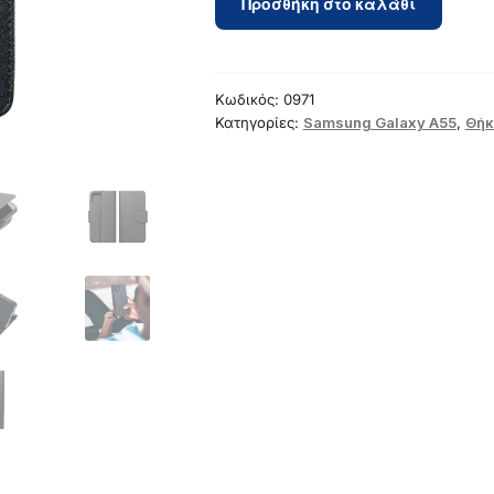
Προσθήκη στο καλάθι
case
for
Samsung
A55
Κωδικός:
0971
Fancy
Κατηγορίες:
Samsung Galaxy A55
,
Θήκ
Book
black
ποσότητα