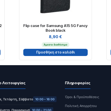
2
Flip case for Samsung A15 5G Fancy
Book black
8,90
€
Άμεσα διαθέσιμο
Προσθήκη στο καλάθι
ο Λειτουργίας
Πληροφορίες
Όροι & Προϋποθέσεις
α, Τετάρτη, Σάββατο
10:00 – 16:00
Πολιτική Απορρήτου
Πέμπτη, Παρασκευή
10:00 – 21:00