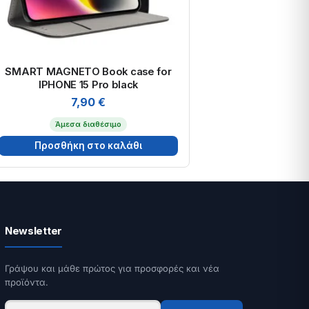
SMART MAGNETO Book case for
IPHONE 15 Pro black
7,90
€
Άμεσα διαθέσιμο
Προσθήκη στο καλάθι
Newsletter
Γράψου και μάθε πρώτος για προσφορές και νέα
προϊόντα.