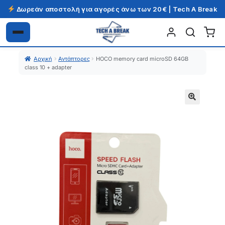
Δωρεάν αποστολή για αγορές άνω των 20€ | Tech A Break
Απευθείας
Μετάβαση
μετάβαση
σε
Αρχική
Αντάπτορες
HOCO memory card microSD 64GB
στην
περιεχόμενο
class 10 + adapter
πλοήγηση