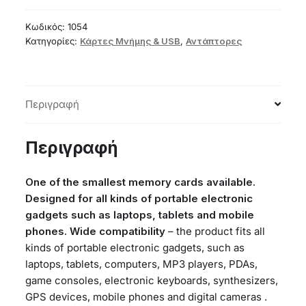
microSD
64GB
Κωδικός:
1054
class
Κατηγορίες:
Κάρτες Μνήμης & USB
,
Αντάπτορες
10
+
adapter
Περιγραφή
ποσότητα
Περιγραφή
One of the smallest memory cards available.
Designed for all kinds of portable electronic
gadgets such as laptops, tablets and mobile
phones.
Wide compatibility
– the product fits all
kinds of portable electronic gadgets, such as
laptops, tablets, computers, MP3 players, PDAs,
game consoles, electronic keyboards, synthesizers,
GPS devices, mobile phones and digital cameras .