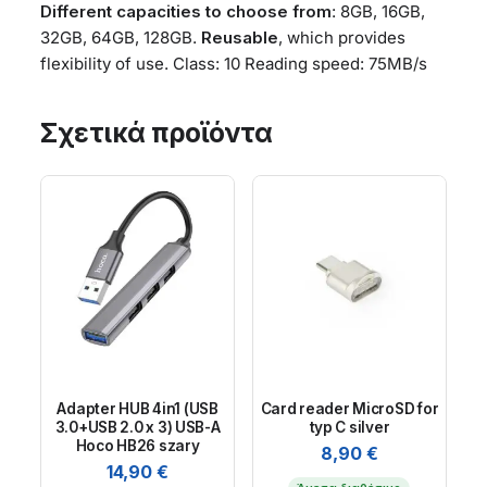
Different capacities to choose from
: 8GB, 16GB,
32GB, 64GB, 128GB.
Reusable
, which provides
flexibility of use. Class: 10 Reading speed: 75MB/s
Σχετικά προϊόντα
Adapter HUB 4in1 (USB
Card reader MicroSD for
3.0+USB 2.0 x 3) USB-A
typ C silver
Hoco HB26 szary
8,90
€
14,90
€