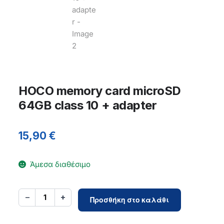
HOCO memory card microSD
64GB class 10 + adapter
15,90
€
Άμεσα διαθέσιμο
HOCO
−
+
1
Προσθήκη στο καλάθι
memory
card