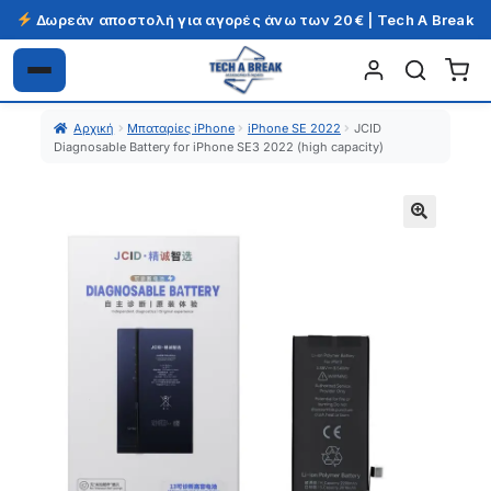
Δωρεάν αποστολή για αγορές άνω των 20€ | Tech A Break
Απευθείας
Μετάβαση
μετάβαση
σε
Αρχική
Μπαταρίες iPhone
iPhone SE 2022
JCID
στην
περιεχόμενο
Diagnosable Battery for iPhone SE3 2022 (high capacity)
πλοήγηση