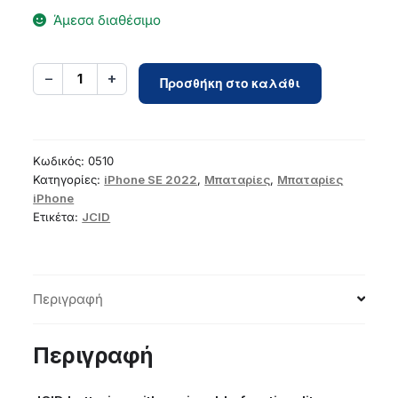
Άμεσα διαθέσιμο
JCID
−
+
1
Προσθήκη στο καλάθι
Diagnosable
Battery
for
iPhone
Κωδικός:
0510
SE3
Κατηγορίες:
iPhone SE 2022
,
Μπαταρίες
,
Μπαταρίες
iPhone
2022
Ετικέτα:
JCID
(high
capacity)
ποσότητα
Περιγραφή
Περιγραφή