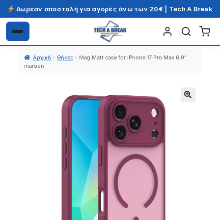
Δωρεάν αποστολή για αγορές άνω των 20€ | Tech A Break
Απευθείας
Μετάβαση
μετάβαση
σε
Αρχική
Θήκες
Mag Matt case for iPhone 17 Pro Max 6,9“
στην
περιεχόμενο
maroon
πλοήγηση