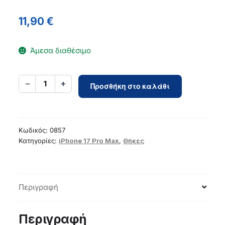
11,90
€
Άμεσα διαθέσιμο
Mag
−
+
1
Προσθήκη στο καλάθι
Matt
case
for
iPhone
Κωδικός:
0857
17
Κατηγορίες:
iPhone 17 Pro Max
,
Θήκες
Pro
Max
6,9``
Περιγραφή
maroon
ποσότητα
Περιγραφή