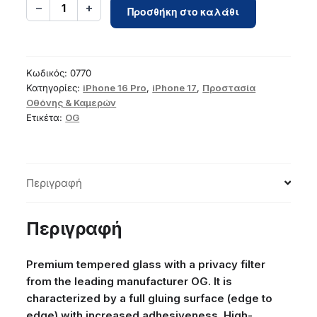
OG
−
+
1
Προσθήκη στο καλάθι
6D
Premium
Privacy
Glass
Κωδικός:
0770
-
Κατηγορίες:
iPhone 16 Pro
,
iPhone 17
,
Προστασία
Οθόνης & Καμερών
for
Ετικέτα:
OG
Iphone
16
Pro
/
Περιγραφή
17
black
ποσότητα
Περιγραφή
Premium tempered glass with a privacy filter
from the leading manufacturer OG. It is
characterized by a full gluing surface (edge to
edge) with increased adhesiveness. High-