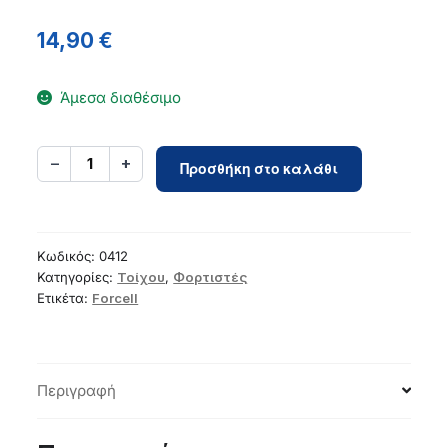
14,90
€
Άμεσα διαθέσιμο
Phone
−
+
1
Προσθήκη στο καλάθι
charger
Forcell
F-
Energy
Κωδικός:
0412
USB
Κατηγορίες:
Τοίχου
,
Φορτιστές
Ετικέτα:
Forcell
C
QC4.0
PD
3A
Περιγραφή
20W
+
cable