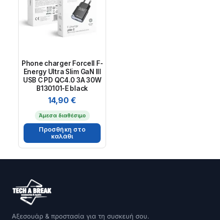
Phone charger Forcell F-
Energy Ultra Slim GaN III
USB C PD QC4.0 3A 30W
B130101-E black
14,90
€
Άμεσα διαθέσιμο
Προσθήκη στο
καλάθι
Αξεσουάρ & προστασία για τη συσκευή σου.