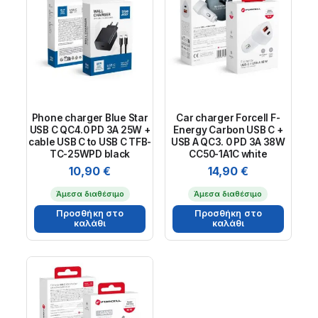
Phone charger Blue Star
Car charger Forcell F-
USB C QC4.0 PD 3A 25W +
Energy Carbon USB C +
cable USB C to USB C TFB-
USB A QC3. 0 PD 3A 38W
TC-25WPD black
CC50-1A1C white
10,90
€
14,90
€
Άμεσα διαθέσιμο
Άμεσα διαθέσιμο
Προσθήκη στο
Προσθήκη στο
καλάθι
καλάθι