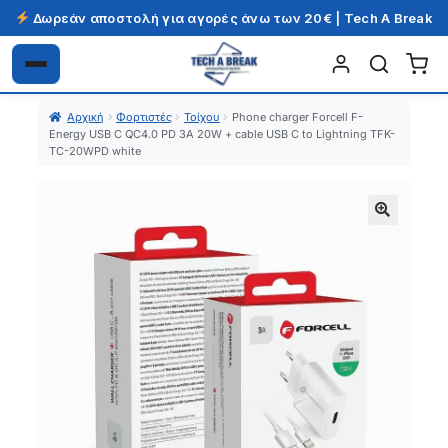
Δωρεάν αποστολή για αγορές άνω των 20€ | Tech A Break
Απευθείας
Μετάβαση
μετάβαση
σε
Αρχική
Φορτιστές
Τοίχου
Phone charger Forcell F-
στην
περιεχόμενο
Energy USB C QC4.0 PD 3A 20W + cable USB C to Lightning TFK-
πλοήγηση
TC-20WPD white