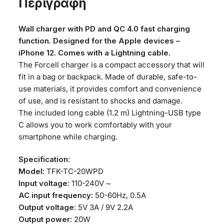
Περιγραφή
USB
C
Wall charger with PD and QC 4.0 fast charging
to
function. Designed for the Apple devices –
Lightning
iPhone 12. Comes with a Lightning cable.
TFK-
The Forcell charger is a compact accessory that will
TC-
fit in a bag or backpack. Made of durable, safe-to-
20WPD
use materials, it provides comfort and convenience
white
of use, and is resistant to shocks and damage.
ποσότητα
The included long cable (1.2 m) Lightning-USB type
C allows you to work comfortably with your
smartphone while charging.
Specification:
Model:
TFK-TC-20WPD
Input voltage:
110-240V ~
AC input frequency:
50-60Hz, 0.5A
Output voltage:
5V 3A / 9V 2.2A
Output power:
20W