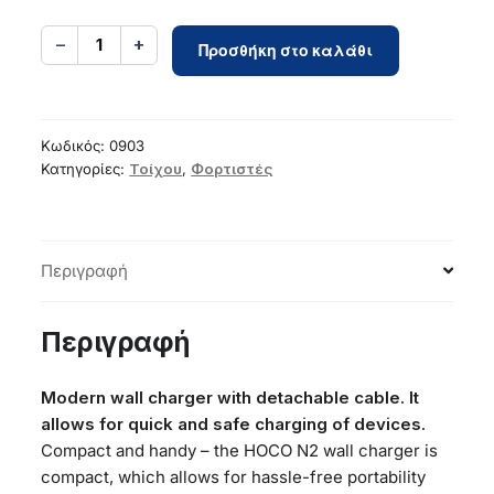
Phone
−
+
1
Προσθήκη στο καλάθι
charger
Hoco
USB
A
Κωδικός:
0903
2A
Κατηγορίες:
Τοίχου
,
Φορτιστές
10W
+
cable
Περιγραφή
USB
A
to
Περιγραφή
Lightning
N2
Modern wall charger with detachable cable. It
white
allows for quick and safe charging of devices.
ποσότητα
Compact and handy – the HOCO N2 wall charger is
compact, which allows for hassle-free portability