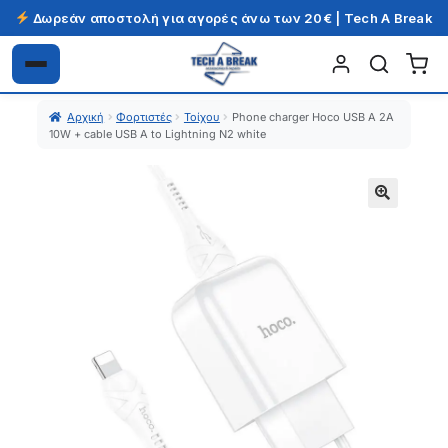
Δωρεάν αποστολή για αγορές άνω των 20€ | Tech A Break
Απευθείας
Μετάβαση
μετάβαση
σε
Αρχική
Φορτιστές
Τοίχου
Phone charger Hoco USB A 2A
στην
περιεχόμενο
10W + cable USB A to Lightning N2 white
πλοήγηση