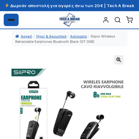
Δωρεάν αποστολή για αγορές άνω των 20€ | Tech A Break
Απευθείας
Μετάβαση
μετάβαση
σε
Αρχική
Ήχος & Ακουστικά
Ασύρματα
Siipro Wireless
στην
περιεχόμενο
Retractable Earphones Bluetooth Black (ST-30B)
πλοήγηση