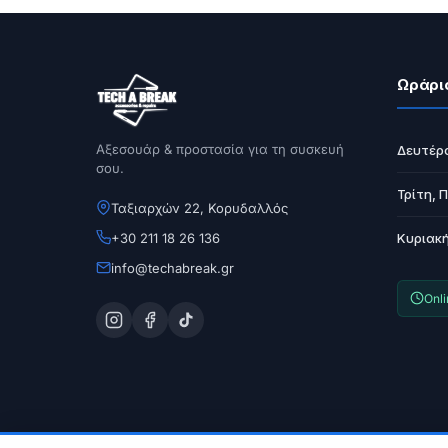
Ωράρι
Αξεσουάρ & προστασία για τη συσκευή
Δευτέρ
σου.
Τρίτη, 
Ταξιαρχών 22, Κορυδαλλός
+30 211 18 26 136
Κυριακ
info@techabreak.gr
Onl