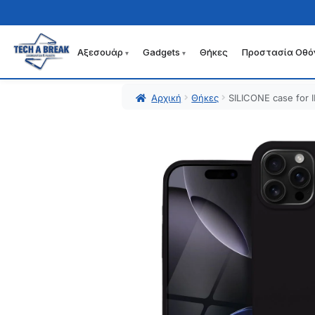
Αξεσουάρ
Gadgets
Θήκες
Προστασία Οθό
Απευθείας
Μετάβαση
μετάβαση
σε
στην
περιεχόμενο
Αρχική
Θήκες
SILICONE case for 
πλοήγηση