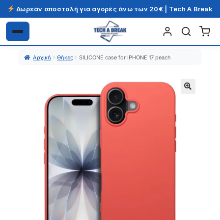
Δωρεάν αποστολή για αγορές άνω των 20€ | Tech A Break
Απευθείας
Μετάβαση
μετάβαση
σε
Αρχική
Θήκες
SILICONE case for IPHONE 17 peach
στην
περιεχόμενο
πλοήγηση