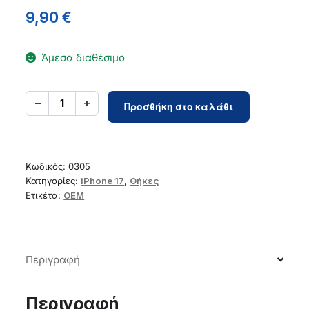
9,90
€
Άμεσα διαθέσιμο
SILICONE
−
+
1
Προσθήκη στο καλάθι
case
for
IPHONE
17
Κωδικός:
0305
peach
Κατηγορίες:
iPhone 17
,
Θήκες
Ετικέτα:
OEM
ποσότητα
Περιγραφή
Περιγραφή