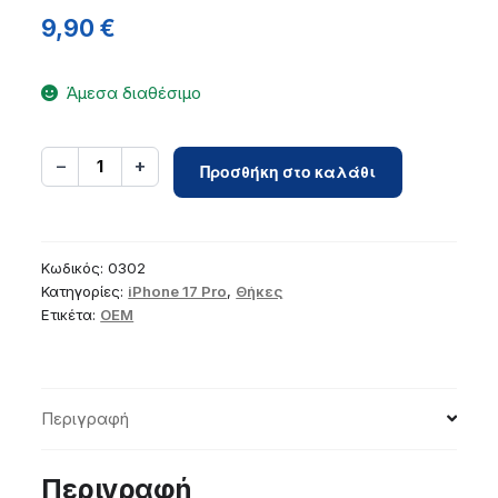
9,90
€
Άμεσα διαθέσιμο
SILICONE
−
+
1
Προσθήκη στο καλάθι
case
for
IPHONE
17
Κωδικός:
0302
Pro
Κατηγορίες:
iPhone 17 Pro
,
Θήκες
Ετικέτα:
OEM
peach
ποσότητα
Περιγραφή
Περιγραφή