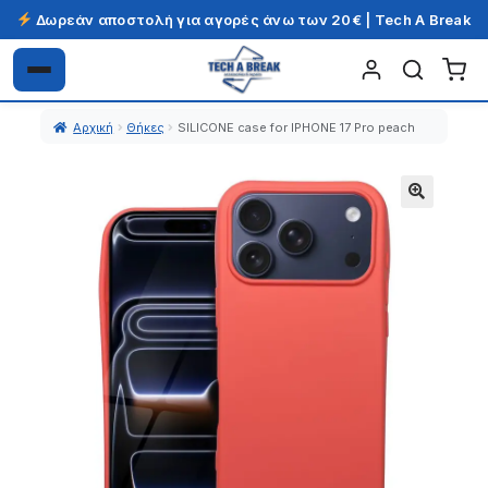
Δωρεάν αποστολή για αγορές άνω των 20€ | Tech A Break
Απευθείας
Μετάβαση
μετάβαση
σε
Αρχική
Θήκες
SILICONE case for IPHONE 17 Pro peach
στην
περιεχόμενο
πλοήγηση