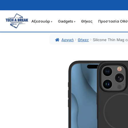
Αξεσουάρ
Gadgets
Θήκες
Προστασία Οθό
Απευθείας
Μετάβαση
μετάβαση
σε
στην
περιεχόμενο
Αρχική
Θήκες
Silicone Thin Mag c
πλοήγηση