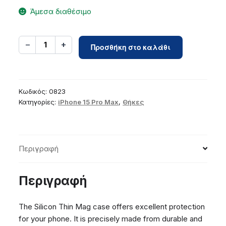
Άμεσα διαθέσιμο
Silicone
−
+
1
Προσθήκη στο καλάθι
Thin
Mag
case
for
Κωδικός:
0823
iPhone
Κατηγορίες:
iPhone 15 Pro Max
,
Θήκες
15
Pro
Max
Περιγραφή
6,7`
light
pink
Περιγραφή
ποσότητα
The Silicon Thin Mag case offers excellent protection
for your phone. It is precisely made from durable and