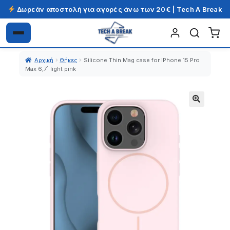
Δωρεάν αποστολή για αγορές άνω των 20€ | Tech A Break
Απευθείας
Μετάβαση
μετάβαση
σε
Αρχική
Θήκες
Silicone Thin Mag case for iPhone 15 Pro
στην
περιεχόμενο
Max 6,7` light pink
πλοήγηση